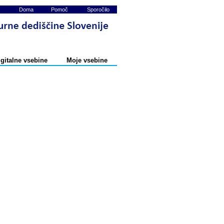
Doma
Pomoč
Sporočilo
igitalne vsebine
Moje vsebine