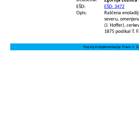
Dediščina:
Zgornja Ložnica 
EŠD:
EŠD: 3472
Opis:
Raščena enoladij
severu, omenjena
(J. Hoffer), cerk
1875 poslikal T. 
Razvoj in implementacija: Franc J. Z