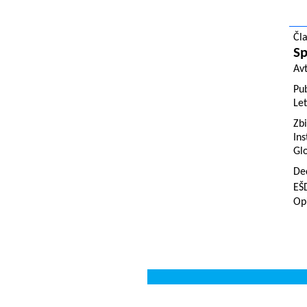
Čl
Sp
Av
Pub
Let
Zbi
Ins
Glo
De
EŠ
Opi