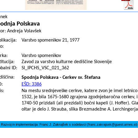
anek
odnja Polskava
tor:
Andreja Volavšek
likacija:
Varstvo spomenikov 21, 1977
o:
rka:
Varstvo spomenikov
titucija:
Zavod za varstvo kulturne dediščine Slovenije
balni ID:
SI_IPCHS_VSC_021_362
diščina:
Spodnja Polskava - Cerkev sv. Štefana
D:
EŠD: 3386
s:
Na mestu srednjeveške cerkve, katere zvon je imel letnico
1532, je bila 1675-1680 zgrajena zgodnjebaročna cerkev, in
1740-50 prizidali (ali prezidali) bočni kapeli (J. Hoffer). Gl
oltar je delo J. Strauba, slika Brezmadežne A. Lerchingerja
Razvoj in implementacija: Franc J. Zakrajšek s sodelavci (franc.zakrajsek@guest.arnes.si)