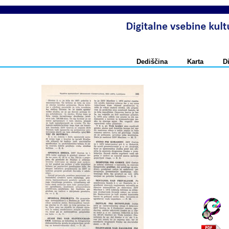
Dediščina
Karta
D