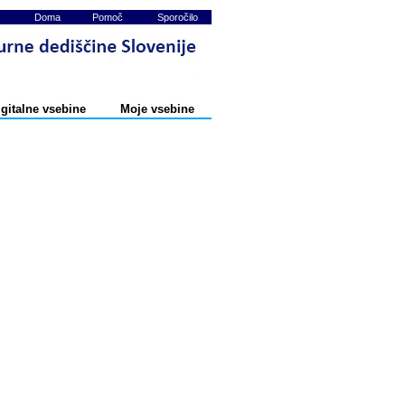
Doma
Pomoč
Sporočilo
igitalne vsebine
Moje vsebine