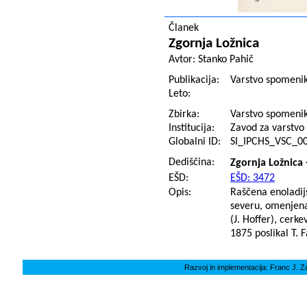
Članek
Zgornja Ložnica
Avtor:
Stanko Pahič
Publikacija:
Varstvo spomenik
Leto:
Zbirka:
Varstvo spomeni
Institucija:
Zavod za varstvo 
Globalni ID:
SI_IPCHS_VSC_0
Dediščina:
Zgornja Ložnica 
EŠD:
EŠD: 3472
Opis:
Raščena enoladij
severu, omenjena
(J. Hoffer), cerk
1875 poslikal T. 
Razvoj in implementacija: Franc J. Z