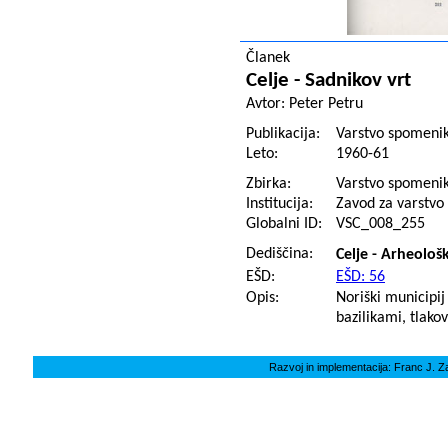
Članek
Celje - Sadnikov vrt
Avtor:
Peter Petru
Publikacija:
Varstvo spomenik
Leto:
1960-61
Zbirka:
Varstvo spomeni
Institucija:
Zavod za varstvo 
Globalni ID:
VSC_008_255
Dediščina:
Celje - Arheološ
EŠD:
EŠD: 56
Opis:
Noriški municipij
bazilikami, tlako
Razvoj in implementacija: Franc J. Z