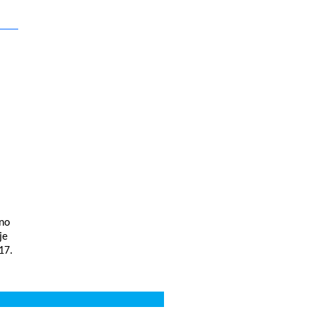
no
je
17.