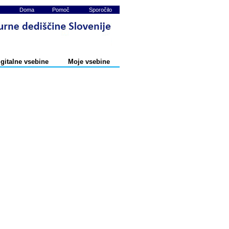
Doma
Pomoč
Sporočilo
igitalne vsebine
Moje vsebine