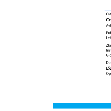
Čl
Ce
Av
Pub
Let
Zbi
Ins
Glo
De
EŠ
Opi