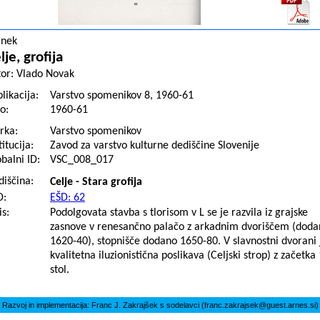
anek
lje, grofija
tor:
Vlado Novak
likacija:
Varstvo spomenikov 8, 1960-61
o:
1960-61
rka:
Varstvo spomenikov
titucija:
Zavod za varstvo kulturne dediščine Slovenije
balni ID:
VSC_008_017
diščina:
Celje - Stara grofija
D:
EŠD: 62
s:
Podolgovata stavba s tlorisom v L se je razvila iz grajske
zasnove v renesančno palačo z arkadnim dvoriščem (doda
1620-40), stopnišče dodano 1650-80. V slavnostni dvorani 
kvalitetna iluzionistična poslikava (Celjski strop) z začetka 
stol.
Razvoj in implementacija: Franc J. Zakrajšek s sodelavci (franc.zakrajsek@guest.arnes.si)