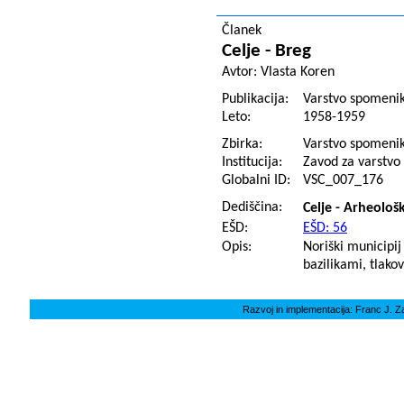
Članek
Celje - Breg
Avtor:
Vlasta Koren
Publikacija:
Varstvo spomenik
Leto:
1958-1959
Zbirka:
Varstvo spomeni
Institucija:
Zavod za varstvo 
Globalni ID:
VSC_007_176
Dediščina:
Celje - Arheološ
EŠD:
EŠD: 56
Opis:
Noriški municipij
bazilikami, tlako
Razvoj in implementacija: Franc J. Z