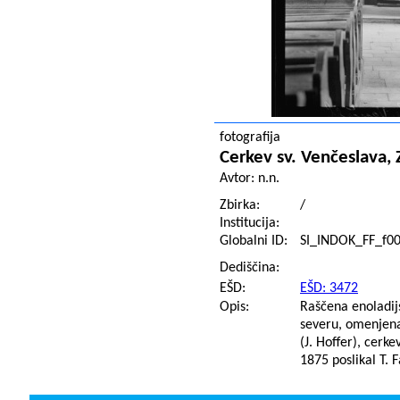
fotografija
Cerkev sv. Venčeslava, 
Avtor:
n.n.
Zbirka:
/
Institucija:
Globalni ID:
SI_INDOK_FF_f0
Dediščina:
EŠD:
EŠD: 3472
Opis:
Raščena enoladij
severu, omenjena
(J. Hoffer), cerk
1875 poslikal T. 