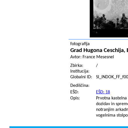
fotografija
Grad Hugona Ceschija, B
Avtor:
France Mesesnel
Zbirka:
/
Institucija:
Globalni ID:
SI_INDOK_FF_f0
Dediščina:
EŠD:
EŠD: 18
Opis:
Prvotna kastelna 
dozidav in spreme
notranjim arkad
vogelnima stolpo