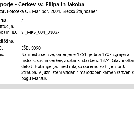
porje - Cerkev sv. Filipa in Jakoba
tor:
Fototeka OE Maribor: 2001, Srečko Štajnbaher
rka:
/
titucija:
balni ID:
SI_MKS_004_01037
diščina:
D:
EŠD: 3090
is:
Na mestu cerkve, omenjene 1251, je bila 1907 zgrajena
historicistična cerkev, z ostanki stavbe iz 1374. Glavni oltar
delo J. Holzingerja, med mlajšo opremo so trije kipi J.
Strauba. V južni steni vzidan rimskodoben kamen (žrtvenik
bogu Marsu).
..