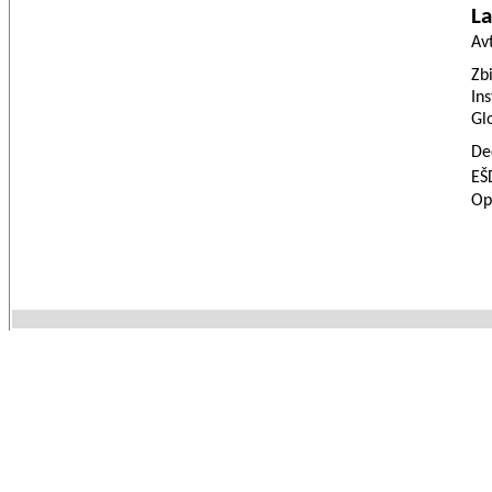
La
Av
Zbi
Ins
Glo
De
EŠ
Op